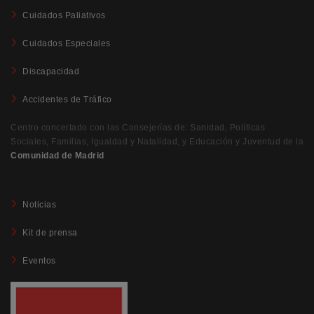
Cuidados Paliativos
Cuidados Especiales
Discapacidad
Accidentes de Tráfico
Centro concertado con las Consejerías de: Sanidad, Políticas
Sociales, Familias, Igualdad y Natalidad, y Educación y Juventud de la
Comunidad de Madrid
Noticias
Kit de prensa
Eventos