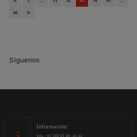
1
…
31
32
33
34
35
…
40
Síguenos
Información:
Tels.: 91 508 01 40 -41-42