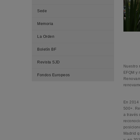
Sede
Memoria
La Orden
Boletín BF
Revista SJD
Nuestro 
EFQM y r
Fondos Europeos
Renovamo
renovamo
En 2014 
500+. Re
a través 
reconoci
posicion
Madrid q
y en 201