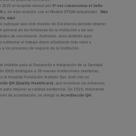
o 2025 el hospital renovó por
5ª vez consecutiva el Sello
00
y, en esta ocasión, con el Modelo EFQM actualizado.
Más
ión, aquí
.
so subrayar que este modelo de Excelencia permite obtener
n general de las fortalezas de la Institución y de sus
dades de crecimiento. Asimismo, sirve también para
y estimular el trabajo diario añadiendo más valor y
a a los procesos de negocio de la Institución.
l Instituto para el Desarrollo e Integración de la Sanidad
n IDIS) distinguía a 39 nuevas instituciones sanitarias,
as al Hospital Fundación Instituto San José con su
ción QH (Quality Healthcare)
, que reconoce los esfuerzos
os para mejorar la calidad asistencial. En 2018, mejorando
ivel de acreditación, se otorgó la
Acreditación QH.