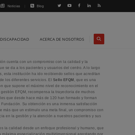
Noticias
Blog
DISCAPACIDAD
ACERCA DE NOSOTROS
ón cuenta con un compromiso con la calidad y la
ue se da a los pacientes y usuarios del centro. A lo largo
s, esta institución ha ido recibiendo sellos que acreditan
de los diferentes servicios. El
Sello EFQM
, que es una
ón que supone el máximo nivel de reconocimiento en el
 gestión EFQM, recompensa la trayectoria de muchos
ales que desde hace más de 120 han formado y forman
a Fundación. Su obtención es una inmensa satisfacción
e más que un estimulo una meta final, un compromiso con
cia en la gestión y la atención a nuestros pacientes y sus
s la calidad desde un enfoque profesional y humano, que
a máxima especialización multidimensional apostando por