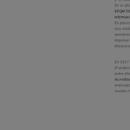
En el añ
EFQM 5
informac
Es preci
una visió
oportuni
impulsar 
eficienci
En 2017 e
(Fundació
entre ell
Acredita
realizad
nuestro n