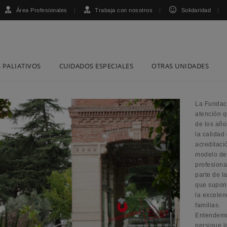
Área Profesionales
Trabaja con nosotros
Solidaridad
 PALIATIVOS
CUIDADOS ESPECIALES
OTRAS UNIDADES
La Fundaci
atención q
de los año
la calidad 
acreditaci
modelo de
profesion
parte de l
que supon
la excelen
familias.
Entendemo
persigue l