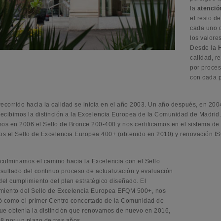
la
atenció
el resto d
cada uno d
los valore
Desde la
calidad, r
por proces
con cada p
recorrido hacia la calidad se inicia en el año 2003. Un año después, en 2
ecibimos la distinción a la Excelencia Europea de la Comunidad de Madrid.
s en 2006 el Sello de Bronce 200-400 y nos certificamos en el sistema d
s el Sello de Excelencia Europea 400+ (obtenido en 2010) y renovación I
culminamos el camino hacia la Excelencia con el Sello
sultado del continuo proceso de actualización y evaluación
del cumplimiento del plan estratégico diseñado. El
miento del Sello de Excelencia Europea EFQM 500+, nos
ó como el primer Centro concertado de la Comunidad de
ue obtenía la distinción que renovamos de nuevo en 2016,
8 por un plazo de tres años.