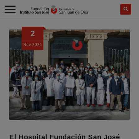
Skip
to
2
content
Nov
2021
El Hospital Fundación San José