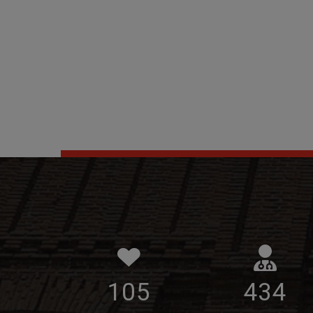
105
434