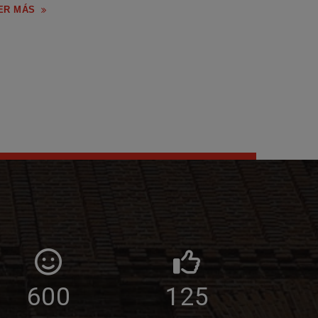
ER MÁS
600
125