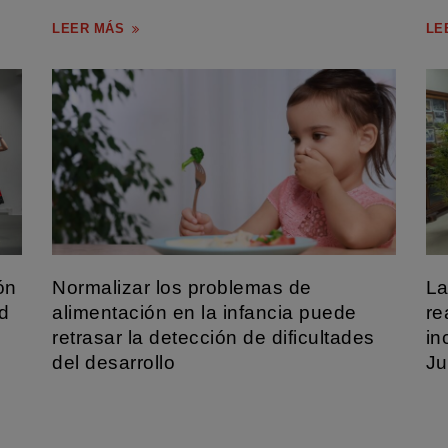
en gestión san...
Uni
LEER MÁS
LE
ón
Normalizar los problemas de
La
d
alimentación en la infancia puede
re
retrasar la detección de dificultades
in
del desarrollo
Ju
de
La alimentación en los primeros años de vida es mucho
La 
más que una nece...
más