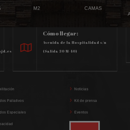
S
M2
CAMAS
Cómo llegar:
Avenida de la Hospitalidad s/n
sjd.es
(Salida 30 M-40)
ilitación
Noticias
dos Paliativos
Kit de prensa
dos Especiales
Eventos
pacidad