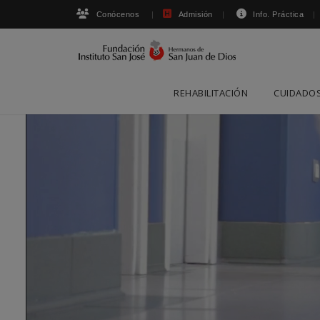
Conócenos
Admisión
Info. Práctica
Skip
REHABILITACIÓN
CUIDADOS
to
content