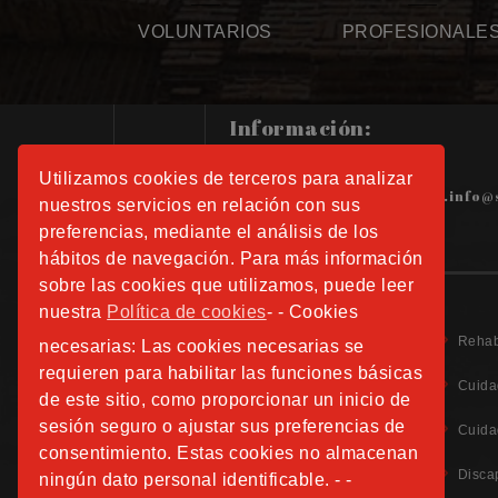
VOLUNTARIOS
PROFESIONALE
Información:
Tels.: 91 508 01 40 -41-42
Utilizamos cookies de terceros para analizar
hospitalfundacionsanjose.info@
nuestros servicios en relación con sus
preferencias, mediante el análisis de los
hábitos de navegación. Para más información
sobre las cookies que utilizamos, puede leer
nuestra
Política de cookies
- - Cookies
Rehab
necesarias: Las cookies necesarias se
requieren para habilitar las funciones básicas
Cuida
de este sitio, como proporcionar un inicio de
sesión seguro o ajustar sus preferencias de
Aviso Legal
Cuida
Política de Privacidad
consentimiento. Estas cookies no almacenan
Política de Cookies
Disca
ningún dato personal identificable. - -
Información Adicional Protección de Datos