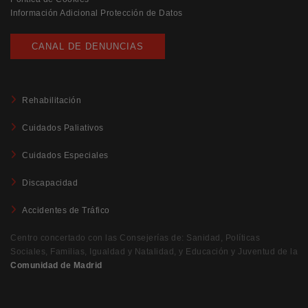
Información Adicional Protección de Datos
CANAL DE DENUNCIAS
Rehabilitación
Cuidados Paliativos
Cuidados Especiales
Discapacidad
Accidentes de Tráfico
Centro concertado con las Consejerías de: Sanidad, Políticas
Sociales, Familias, Igualdad y Natalidad, y Educación y Juventud de la
Comunidad de Madrid