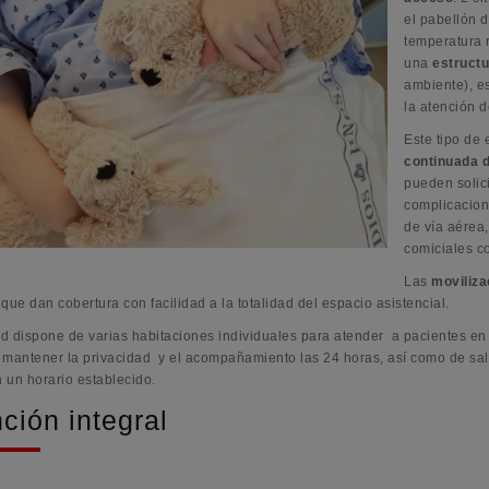
el pabellón d
temperatura 
una
estructu
ambiente), e
la atención 
Este tipo de 
continuada d
pueden solic
complicacion
de vía aérea,
comiciales co
Las
moviliza
que dan cobertura con facilidad a la totalidad del espacio asistencial.
 dispone de varias habitaciones individuales para atender a pacientes en si
 mantener la privacidad y el acompañamiento las 24 horas, así como de salas
n un horario establecido.
ción integral