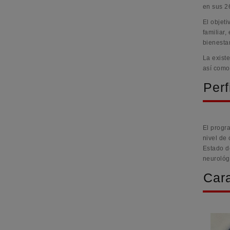
en sus 2
El objet
familiar,
bienestar
La exist
así como
Perf
El progr
nivel de
Estado d
neurológ
Cara