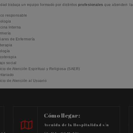
idad trabaja un equipo formado por distintos
profesionales
que atienden las
co responsable
ología
cina Interna
rmería
liares de Enfermería
oterapia
ología
coterapia
ajo social
icio de Atención Espiritual y Religiosa (SAER)
ntariado
icio de Atención al Usuario
Cómo llegar:
Avenida de la Hospitalidad s/n