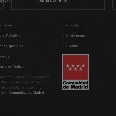
sjd.es
(Salida 30 M-40)
ilitación
Noticias
dos Paliativos
Kit de prensa
dos Especiales
Eventos
pacidad
entes de Tráfico
oncertado con las Consejerías de:
Políticas Sociales, Familias,
 y Natalidad, y Educación y
 de la
Comunidad de Madrid