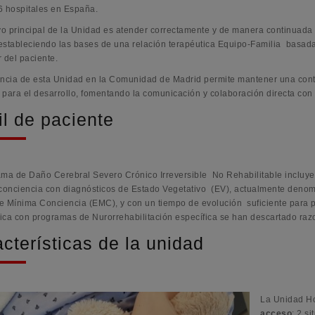
6 hospitales en España.
ivo principal de la Unidad es atender correctamente y de manera continuada
 estableciendo las bases de una relación terapéutica Equipo-Familia basada 
 del paciente.
encia de esta Unidad en la Comunidad de Madrid permite mantener una contin
 para el desarrollo, fomentando la comunicación y colaboración directa con 
il de paciente
ama de Daño Cerebral Severo Crónico Irreversible No Rehabilitable incluye 
 conciencia con diagnósticos de Estado Vegetativo (EV), actualmente deno
e Mínima Conciencia (EMC), y con un tiempo de evolución suficiente para p
ica con programas de Nurorrehabilitación específica se han descartado ra
cterísticas de la unidad
La Unidad Ho
acceso
: 2 s