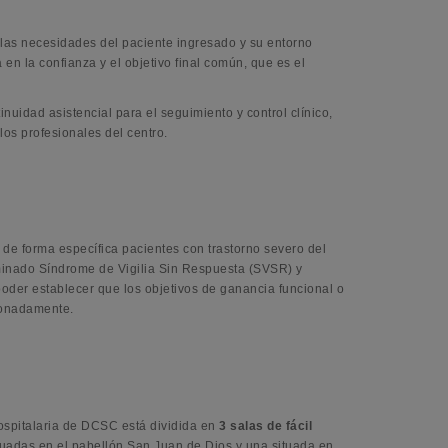
 las necesidades del paciente ingresado y su entorno
en la confianza y el objetivo final común, que es el
uidad asistencial para el seguimiento y control clínico,
los profesionales del centro.
de forma específica pacientes con trastorno severo del
minado Síndrome de Vigilia Sin Respuesta (SVSR) y
oder establecer que los objetivos de ganancia funcional o
zonadamente.
spitalaria de DCSC está dividida en
3 salas de fácil
ituadas en el pabellón San Juan de Dios y una situada en