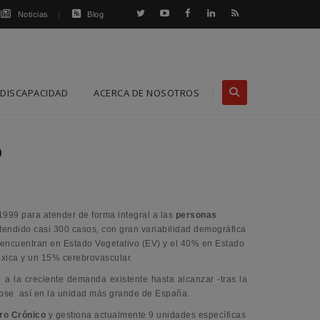
Noticias
Blog
DISCAPACIDAD
ACERCA DE NOSOTROS
o
999 para atender de forma integral a las
personas
tendido casi 300 casos, con gran variabilidad demográfica
 encuentran en Estado Vegetativo (EV) y el 40% en Estado
xica y un 15% cerebrovascular.
a la creciente demanda existente hasta alcanzar -tras la
dose así en la unidad más grande de España.
ro Crónico
y gestiona actualmente 9 unidades específicas