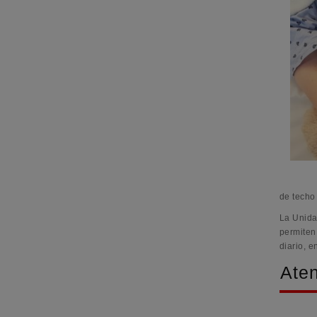
de techo 
La Unidad
permiten
diario, e
Aten