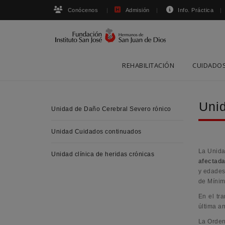
Conócenos
Admisión
Info. Práctica
Skip
REHABILITACIÓN
CUIDADOS
to
content
Uni
Unidad de Daño Cerebral Severo rónico
Unidad Cuidados continuados
La Unida
Unidad clínica de heridas crónicas
afectada
y edades
de Mínim
En el tr
última a
La Orden