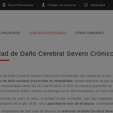
Área Profesionales
Trabaja con nosotros
Solidaridad
 PALIATIVOS
CUIDADOS ESPECIALES
OTRAS UNIDADES
dad de Daño Cerebral Severo Crónic
d de Daño Cerebral Severo Crónico de la Fundación fue creada en el año 1
s de daño cerebral irreversible no rehabilitable
. Desde entonces se han a
 comprendidas entre los 14 y los 92 años.
El 60% de nuestros pacientes se
a Conciencia (EMC), siendo su etiología en un 30% traumática, un 40% anó
anscurso de estos 21 años, la unidad ha ido creciendo para dar respuesta 
mpliación en el año 2018-, una
capacidad de más de 60 plazas
, convirtién
 Hospitalaria de San Juan de Dios es un
referente en Daño Cerebral Seve