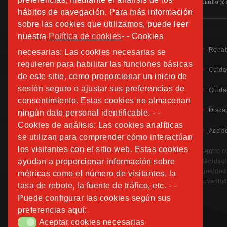
hospitalfundacionsanjose.info@
hábitos de navegación. Para más información
sobre las cookies que utilizamos, puede leer
nuestra
Política de cookies
- - Cookies
Rehab
necesarias: Las cookies necesarias se
requieren para habilitar las funciones básicas
Cuida
de este sitio, como proporcionar un inicio de
sesión seguro o ajustar sus preferencias de
Aviso Legal
Cuida
Política de Privacidad
consentimiento. Estas cookies no almacenan
Política de Cookies
Disca
ningún dato personal identificable. - -
Información Adicional Protección de Datos
Cookies de análisis: Las cookies analíticas
Accid
se utilizan para comprender cómo interactúan
CANAL DE DENUNCIAS
los visitantes con el sitio web. Estas cookies
Centro c
ayudan a proporcionar información sobre
Sanidad, 
Igualdad
métricas como el número de visitantes, la
Juventud
tasa de rebote, la fuente de tráfico, etc. - -
Puede configurar las cookies según sus
preferencias aquí:
Aceptar cookies necesarias
Aceptar cookies necesarias