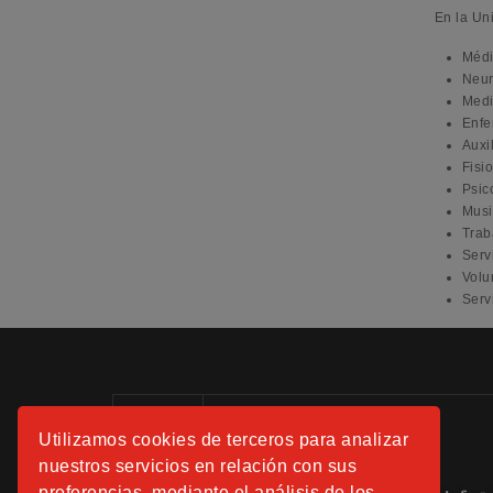
En la Un
Médi
Neur
Medi
Enfe
Auxi
Fisi
Psic
Musi
Trab
Serv
Volu
Serv
Información:
Utilizamos cookies de terceros para analizar
Tels.: 91 508 01 40 -41-42
nuestros servicios en relación con sus
preferencias, mediante el análisis de los