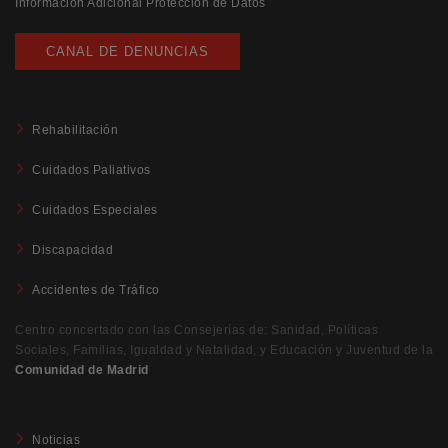
Información Adicional Protección de Datos
CANAL DE DENUNCIAS
Rehabilitación
Cuidados Paliativos
Cuidados Especiales
Discapacidad
Accidentes de Tráfico
Centro concertado con las Consejerías de: Sanidad, Políticas
Sociales, Familias, Igualdad y Natalidad, y Educación y Juventud de la
Comunidad de Madrid
Noticias