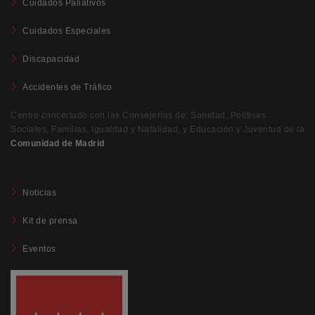
Cuidados Paliativos
Cuidados Especiales
Discapacidad
Accidentes de Tráfico
Centro concertado con las Consejerías de: Sanidad, Políticas
Sociales, Familias, Igualdad y Natalidad, y Educación y Juventud de la
Comunidad de Madrid
Noticias
Kit de prensa
Eventos