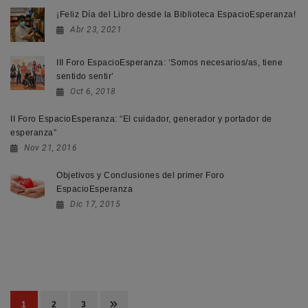
¡Feliz Día del Libro desde la Biblioteca EspacioEsperanza!
Abr 23, 2021
III Foro EspacioEsperanza: ‘Somos necesarios/as, tiene
sentido sentir’
Oct 6, 2018
II Foro EspacioEsperanza: “El cuidador, generador y portador de
esperanza”
Nov 21, 2016
Objetivos y Conclusiones del primer Foro
EspacioEsperanza
Dic 17, 2015
Paginación
de
Page
Page
Page
1
2
3