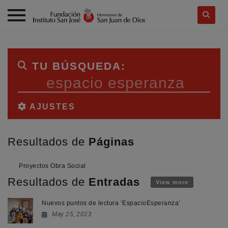
Skip
to
content
TU BÚSQUEDA:
BBuscar
por:
AJUSTES
Resultados de
Páginas
Proyectos Obra Social
Resultados de
Entradas
View more
Nuevos puntos de lectura ‘EspacioEsperanza’
May 25, 2023