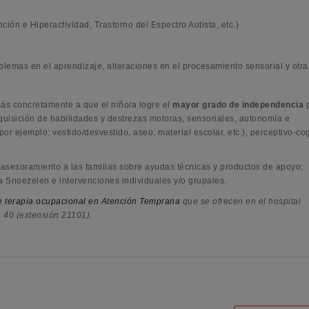
nción e Hiperactividad, Trastorno del Espectro Autista, etc.)
oblemas en el aprendizaje, alteraciones en el procesamiento sensorial y otra
 más concretamente a que el niño/a logre el
mayor grado de independencia
p
dquisición de habilidades y destrezas motoras, sensoriales, autonomía e
or ejemplo: vestido/desvestido, aseo, material escolar, etc.), perceptivo-cog
; asesoramiento a las familias sobre ayudas técnicas y productos de apoyo;
la Snoezelen e intervenciones individuales y/o grupales.
e terapia ocupacional en Atención Temprana
que se ofrecen en el hospital
 40 (extensión 21101).