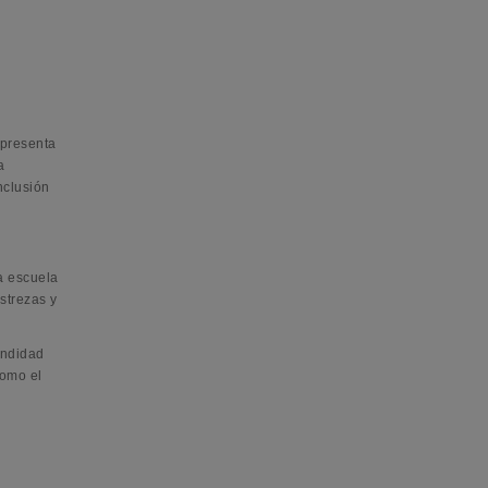
 presenta
a
nclusión
a escuela
strezas y
undidad
como el