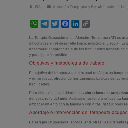
FISJ
Atención Temprana y Rehabilitación Infant
W
T
T
F
L
C
h
e
w
a
i
o
La Terapia Ocupacional en Atención Temprana (AT) es una pr
a
l
i
c
n
p
dificultades en el desarrollo físico, emocional y social. E
t
e
t
e
k
y
desarrollar el aprendizaje de las habilidades necesarias p
y participación posible.
s
g
t
b
e
L
Objetivos y metodología de trabajo
A
r
e
o
d
i
p
a
r
o
I
n
El objetivo del terapeuta ocupacional en Atención tempra
y en su juego, ofreciendo herramientas básicas del apren
p
m
k
n
k
habilidades.
Para ello, se utilizan diferentes
valoraciones estandariza
del desarrollo del niño. Asimismo, se tendrá en cuenta tam
empoderamiento con la familia y con otras instituciones r
Abordaje e intervención del terapeuta ocupac
La Terapia Ocupacional aborda, ente otras, las diferentes p