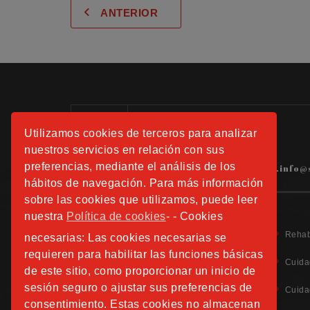
ANTERIOR
Información:
Utilizamos cookies de terceros para analizar
Tels.: 91 508 01 40 -41-42
nuestros servicios en relación con sus
preferencias, mediante el análisis de los
hospitalfundacionsanjose.info@
hábitos de navegación. Para más información
sobre las cookies que utilizamos, puede leer
nuestra
Política de cookies
- - Cookies
Rehab
necesarias: Las cookies necesarias se
requieren para habilitar las funciones básicas
Cuida
de este sitio, como proporcionar un inicio de
Aviso Legal
sesión seguro o ajustar sus preferencias de
Cuida
Política de Privacidad
consentimiento. Estas cookies no almacenan