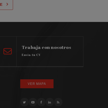
TE
Trabaja con nosotros
Envía tu CV
VER MAPA