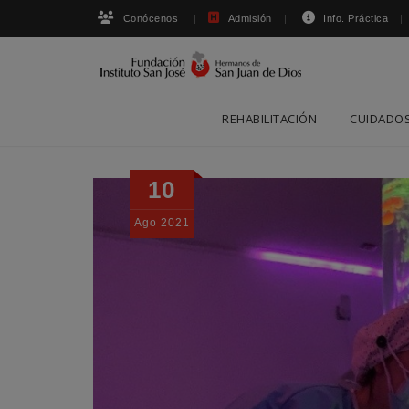
Conócenos
Admisión
Info. Práctica
Skip
REHABILITACIÓN
CUIDADOS
to
content
10
Ago
2021