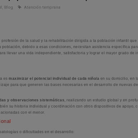
il
,
Blog
Atención temprana
ofesión de la salud y la rehabilitación dirigida a la población infantil que
sta población, debido a esas condiciones, necesitan asistencia específica par
ara llevar una vida independiente, satisfactoria y lograr el mayor grado de i
na es
maximizar el potencial individual de cada niño/a
en su domicilio, en l
dizaje para que generen las bases necesarias en el desarrollo de nuevas de
das y observaciones sistemáticas
, realizando un estudio global y en prof
bién su historia individual y coordinación con otros dispositivos de apoyo, 
elacionadas con el menor.
ional
atologías o dificultades en el desarrollo: