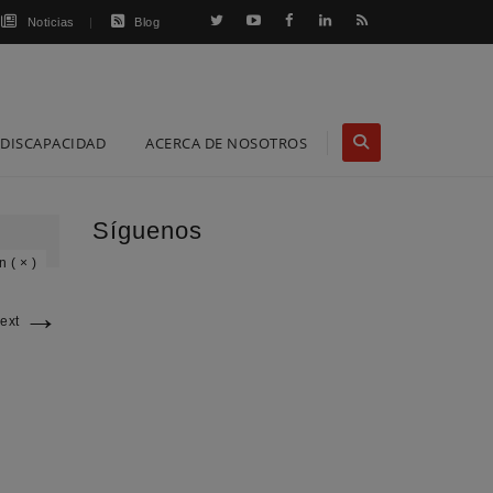
Noticias
Blog
DISCAPACIDAD
ACERCA DE NOSOTROS
Síguenos
n ( × )
→
ext