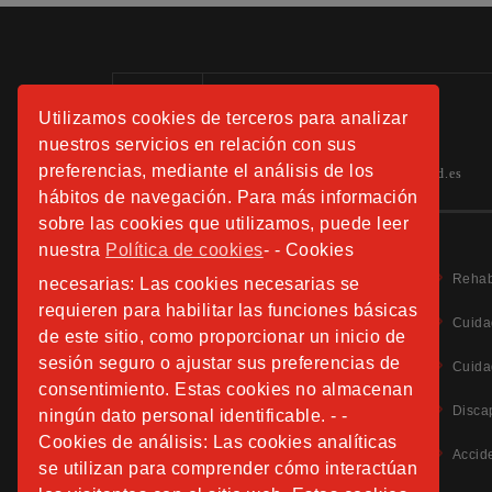
Información:
Utilizamos cookies de terceros para analizar
Tels.: 91 508 01 40 -41-42
nuestros servicios en relación con sus
preferencias, mediante el análisis de los
hospitalfundacionsanjose.info@sjd.es
hábitos de navegación. Para más información
sobre las cookies que utilizamos, puede leer
nuestra
Política de cookies
- - Cookies
Rehab
necesarias: Las cookies necesarias se
requieren para habilitar las funciones básicas
Cuida
de este sitio, como proporcionar un inicio de
sesión seguro o ajustar sus preferencias de
Aviso Legal
Cuida
Política de Privacidad
consentimiento. Estas cookies no almacenan
Política de Cookies
Disca
ningún dato personal identificable. - -
Información Adicional Protección de Datos
Cookies de análisis: Las cookies analíticas
Accid
se utilizan para comprender cómo interactúan
CANAL DE DENUNCIAS