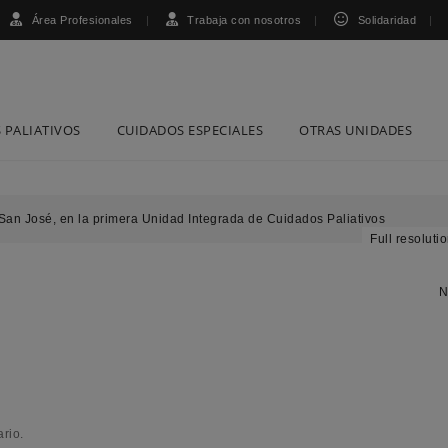
Área Profesionales
Trabaja con nosotros
Solidaridad
 PALIATIVOS
CUIDADOS ESPECIALES
OTRAS UNIDADES
 San José, en la primera Unidad Integrada de Cuidados Paliativos
Full resolutio
N
rio.