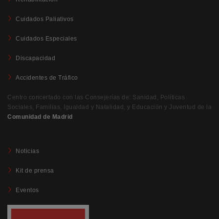
Cuidados Paliativos
Cuidados Especiales
Discapacidad
Accidentes de Tráfico
Centro concertado con las Consejerías de: Sanidad, Políticas
Sociales, Familias, Igualdad y Natalidad, y Educación y Juventud de la
Comunidad de Madrid
Noticias
Kit de prensa
Eventos