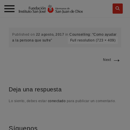
Skip
to
content
Published on
22 agosto, 2017
in
Counselling: “Como ayudar
a la persona que sufre”
Full resolution (723 × 409)
→
Next
Deja una respuesta
Lo siento, debes estar
conectado
para publicar un comentario.
Síguenos