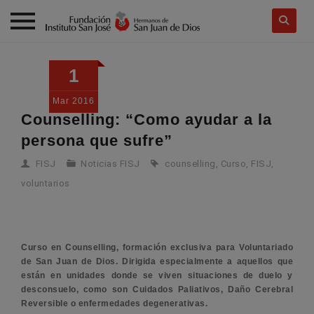
Skip
to
1
content
Mar
2016
Counselling: “Como ayudar a la
persona que sufre”
FISJ
Noticias FISJ
counselling
,
Curso
,
FISJ
,
voluntarios
Curso en Counselling, formación exclusiva para Voluntariado
de San Juan de Dios. Dirigida especialmente a aquellos que
están en unidades donde se viven situaciones de duelo y
desconsuelo, como son Cuidados Paliativos, Daño Cerebral
Reversible o enfermedades degenerativas.