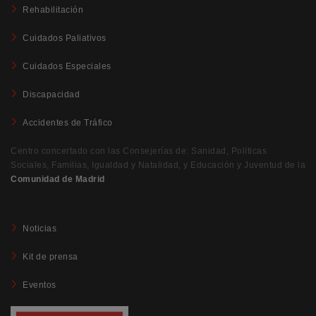
Rehabilitación
Cuidados Paliativos
Cuidados Especiales
Discapacidad
Accidentes de Tráfico
Centro concertado con las Consejerías de: Sanidad, Políticas
Sociales, Familias, Igualdad y Natalidad, y Educación y Juventud de la
Comunidad de Madrid
Noticias
Kit de prensa
Eventos