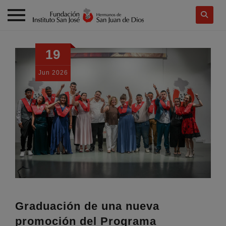
Skip
to
19
content
Jun
2026
Graduación de una nueva
promoción del Programa