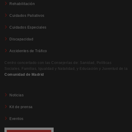
Rehabilitación
Cuidados Paliativos
Cuidados Especiales
Discapacidad
Accidentes de Tráfico
Centro concertado con las Consejerías de: Sanidad, Políticas
Sociales, Familias, Igualdad y Natalidad, y Educación y Juventud de la
Comunidad de Madrid
Noticias
Kit de prensa
Eventos