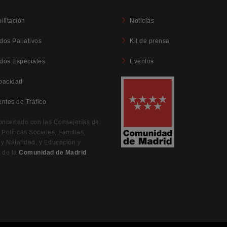
ilitación
Noticias
dos Paliativos
Kit de prensa
dos Especiales
Eventos
pacidad
entes de Tráfico
oncertado con las Consejerías de:
Políticas Sociales, Familias,
 y Natalidad, y Educación y
 de la
Comunidad de Madrid