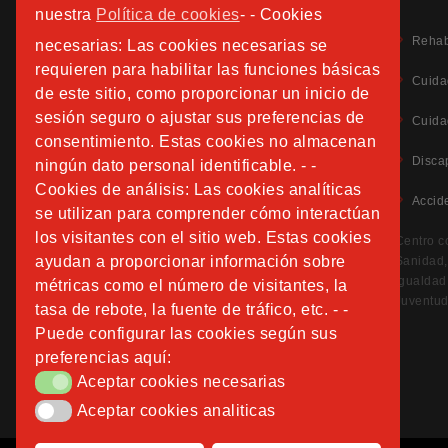
nuestra
Política de cookies
- - Cookies
Rehab
necesarias: Las cookies necesarias se
requieren para habilitar las funciones básicas
Cuida
de este sitio, como proporcionar un inicio de
Aviso Legal
sesión seguro o ajustar sus preferencias de
Cuida
Política de Privacidad
consentimiento. Estas cookies no almacenan
Política de Cookies
Disca
ningún dato personal identificable. - -
Información Adicional Protección de Datos
Cookies de análisis: Las cookies analíticas
Accid
se utilizan para comprender cómo interactúan
CANAL DE DENUNCIAS
los visitantes con el sitio web. Estas cookies
Centro c
ayudan a proporcionar información sobre
Sanidad, 
Igualdad
métricas como el número de visitantes, la
Juventud
tasa de rebote, la fuente de tráfico, etc. - -
Puede configurar las cookies según sus
preferencias aquí:
Aceptar cookies necesarias
Aceptar cookies necesarias
Aceptar cookies analiticas
Aceptar cookies analiticas