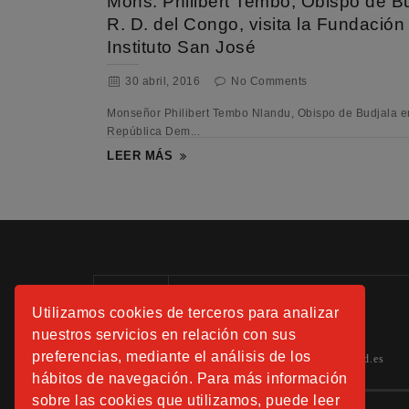
Mons. Philibert Tembo, Obispo de Bu
R. D. del Congo, visita la Fundación
Instituto San José
30 abril, 2016
No Comments
Monseñor Philibert Tembo Nlandu, Obispo de Budjala e
República Dem...
LEER MÁS
Información:
Utilizamos cookies de terceros para analizar
Tels.: 91 508 01 40 -41-42
nuestros servicios en relación con sus
preferencias, mediante el análisis de los
hospitalfundacionsanjose.info@sjd.es
hábitos de navegación. Para más información
sobre las cookies que utilizamos, puede leer