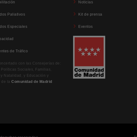
ilitación
Noticias
dos Paliativos
Kit de prensa
dos Especiales
Eventos
pacidad
entes de Tráfico
oncertado con las Consejerías de:
Políticas Sociales, Familias,
 y Natalidad, y Educación y
 de la
Comunidad de Madrid