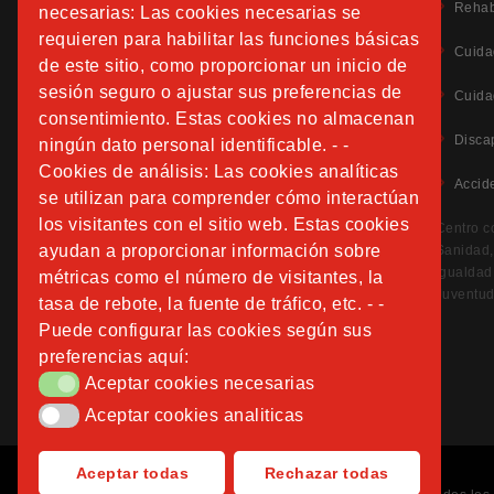
Rehab
necesarias: Las cookies necesarias se
requieren para habilitar las funciones básicas
Cuida
de este sitio, como proporcionar un inicio de
sesión seguro o ajustar sus preferencias de
Aviso Legal
Cuida
Política de Privacidad
consentimiento. Estas cookies no almacenan
Política de Cookies
Disca
ningún dato personal identificable. - -
Información Adicional Protección de Datos
Cookies de análisis: Las cookies analíticas
Accid
se utilizan para comprender cómo interactúan
CANAL DE DENUNCIAS
los visitantes con el sitio web. Estas cookies
Centro c
ayudan a proporcionar información sobre
Sanidad, 
Igualdad
métricas como el número de visitantes, la
Juventud
tasa de rebote, la fuente de tráfico, etc. - -
Puede configurar las cookies según sus
preferencias aquí:
Aceptar cookies necesarias
Aceptar cookies necesarias
Aceptar cookies analiticas
Aceptar cookies analiticas
Aceptar todas
Rechazar todas