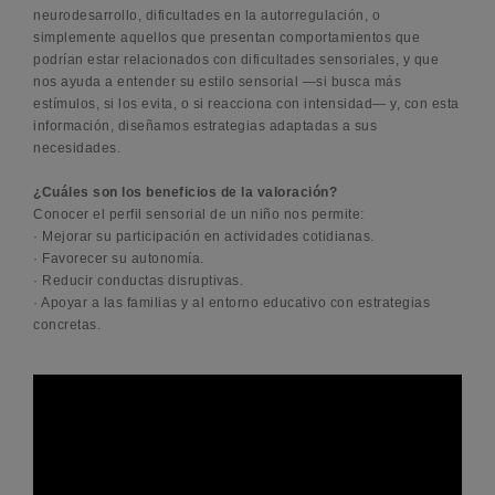
neurodesarrollo, dificultades en la autorregulación, o
simplemente aquellos que presentan comportamientos que
podrían estar relacionados con dificultades sensoriales, y que
nos ayuda a entender su estilo sensorial —si busca más
estímulos, si los evita, o si reacciona con intensidad— y, con esta
información, diseñamos estrategias adaptadas a sus
necesidades.
¿Cuáles son los beneficios de la valoración?
Conocer el perfil sensorial de un niño nos permite:
· Mejorar su participación en actividades cotidianas.
· Favorecer su autonomía.
· Reducir conductas disruptivas.
· Apoyar a las familias y al entorno educativo con estrategias
concretas.