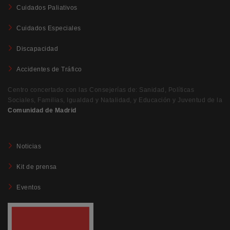
Cuidados Paliativos
Cuidados Especiales
Discapacidad
Accidentes de Tráfico
Centro concertado con las Consejerías de: Sanidad, Políticas
Sociales, Familias, Igualdad y Natalidad, y Educación y Juventud de la
Comunidad de Madrid
Noticias
Kit de prensa
Eventos