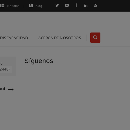
Noticias
Blog
DISCAPACIDAD
ACERCA DE NOSOTROS
Síguenos
zo
 2448)
→
ext