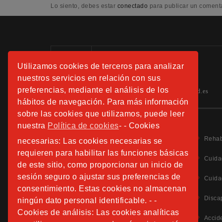
Lo siento, debes estar
conectado
para publicar un comenta
Información:
Utilizamos cookies de terceros para analizar
Tels.: 91 508 01 40 -41-42
nuestros servicios en relación con sus
preferencias, mediante el análisis de los
hospitalfundacionsanjose.info@sjd.es
hábitos de navegación. Para más información
sobre las cookies que utilizamos, puede leer
nuestra
Política de cookies
- - Cookies
Rehab
necesarias: Las cookies necesarias se
requieren para habilitar las funciones básicas
Cuida
de este sitio, como proporcionar un inicio de
sesión seguro o ajustar sus preferencias de
Aviso Legal
Cuida
Política de Privacidad
consentimiento. Estas cookies no almacenan
Política de Cookies
Disca
ningún dato personal identificable. - -
Información Adicional Protección de Datos
Cookies de análisis: Las cookies analíticas
Accid