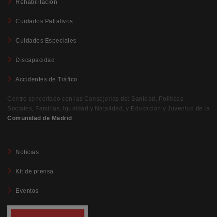
Rehabilitación
Cuidados Paliativos
Cuidados Especiales
Discapacidad
Accidentes de Tráfico
Centro concertado con las Consejerías de: Sanidad, Políticas
Sociales, Familias, Igualdad y Natalidad, y Educación y Juventud de la
Comunidad de Madrid
Noticias
Kit de prensa
Eventos