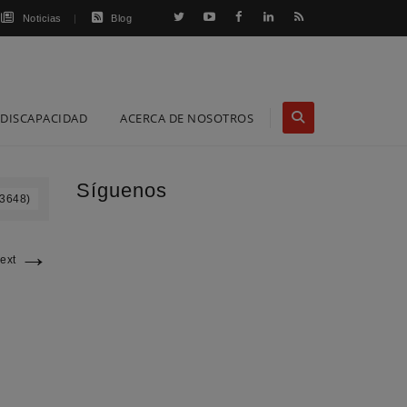
Noticias
Blog
DISCAPACIDAD
ACERCA DE NOSOTROS
Síguenos
 3648)
→
ext