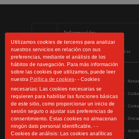
Información:
Utilizamos cookies de terceros para analizar
Tels.: 91 508 01 40 -41-42
nuestros servicios en relación con sus
hospitalfundacionsanjose.info@sjd.es
preferencias, mediante el análisis de los
hábitos de navegación. Para más información
sobre las cookies que utilizamos, puede leer
nuestra
Política de cookies
- - Cookies
Rehab
necesarias: Las cookies necesarias se
Cuida
requieren para habilitar las funciones básicas
de este sitio, como proporcionar un inicio de
Aviso Legal
Cuida
sesión seguro o ajustar sus preferencias de
Política de Privacidad
Política de Cookies
consentimiento. Estas cookies no almacenan
Disca
Información Adicional Protección de Datos
ningún dato personal identificable. - -
Accid
Cookies de análisis: Las cookies analíticas
CANAL DE DENUNCIAS