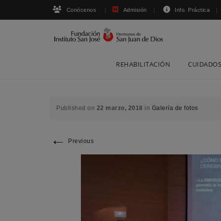
Conócenos
Admisión
Info. Práctica
Skip
REHABILITACIÓN
CUIDADOS
to
content
Published on
22 marzo, 2018
in
Galería de fotos
←
Previous