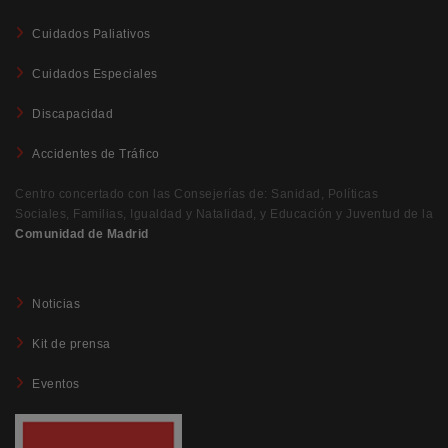
Cuidados Paliativos
Cuidados Especiales
Discapacidad
Accidentes de Tráfico
Centro concertado con las Consejerías de: Sanidad, Políticas
Sociales, Familias, Igualdad y Natalidad, y Educación y Juventud de la
Comunidad de Madrid
Noticias
Kit de prensa
Eventos