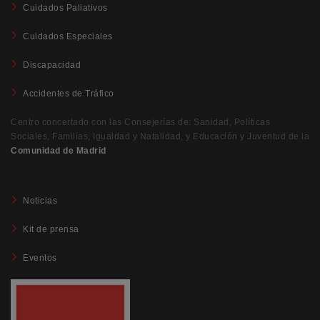
Cuidados Paliativos
Cuidados Especiales
Discapacidad
Accidentes de Tráfico
Centro concertado con las Consejerías de: Sanidad, Políticas
Sociales, Familias, Igualdad y Natalidad, y Educación y Juventud de la
Comunidad de Madrid
Noticias
Kit de prensa
Eventos