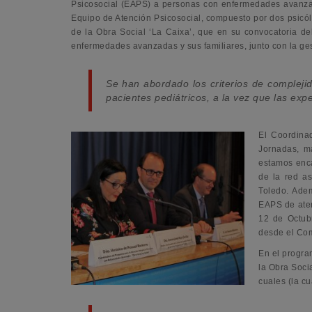
Psicosocial (EAPS) a personas con enfermedades avanzada
Equipo de Atención Psicosocial, compuesto por dos psicólo
de la Obra Social ‘La Caixa’, que en su convocatoria d
enfermedades avanzadas y sus familiares, junto con la ges
Se han abordado los criterios de complejid
pacientes pediátricos, a la vez que las exp
El Coordina
Jornadas, m
estamos enca
de la red as
Toledo. Ade
EAPS de aten
12 de Octub
desde el Com
En el progra
la Obra Soci
cuales (la c