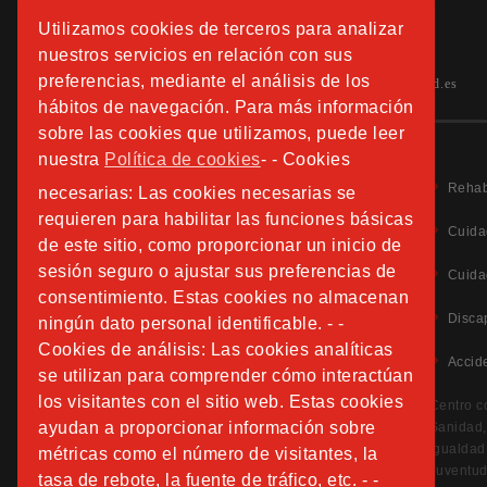
Información:
Utilizamos cookies de terceros para analizar
Tels.: 91 508 01 40 -41-42
nuestros servicios en relación con sus
preferencias, mediante el análisis de los
hospitalfundacionsanjose.info@sjd.es
hábitos de navegación. Para más información
sobre las cookies que utilizamos, puede leer
nuestra
Política de cookies
- - Cookies
Rehab
necesarias: Las cookies necesarias se
requieren para habilitar las funciones básicas
Cuida
de este sitio, como proporcionar un inicio de
sesión seguro o ajustar sus preferencias de
Aviso Legal
Cuida
Política de Privacidad
consentimiento. Estas cookies no almacenan
Política de Cookies
Disca
ningún dato personal identificable. - -
Información Adicional Protección de Datos
Cookies de análisis: Las cookies analíticas
Accid
se utilizan para comprender cómo interactúan
CANAL DE DENUNCIAS
los visitantes con el sitio web. Estas cookies
Centro c
ayudan a proporcionar información sobre
Sanidad, 
Igualdad
métricas como el número de visitantes, la
Juventud
tasa de rebote, la fuente de tráfico, etc. - -