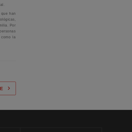
al.
o que han
ológicas,
ilia. Por
 personas
o como la
TE