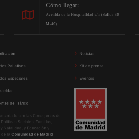
Cómo llegar:
Avenida de la Hospitalidad s/n (Salida 30
M-40)
ilitación
Noticias
dos Paliativos
Kit de prensa
dos Especiales
Eventos
pacidad
entes de Tráfico
oncertado con las Consejerías de:
Políticas Sociales, Familias,
 y Natalidad, y Educación y
 de la
Comunidad de Madrid