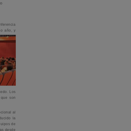
io
nferencia
mo año, y
ledo. Los
l que son
cional al
ducido la
quipos de
nas desde