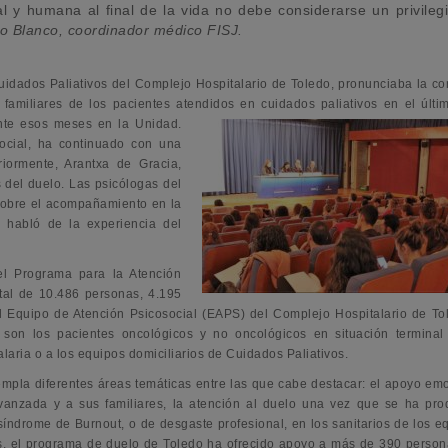
l y humana al final de la vida no debe considerarse un privileg
lio Blanco, coordinador médico FISJ.
idados Paliativos del Complejo Hospitalario de Toledo, pronunciaba la co
familiares de los pacientes atendidos en cuidados paliativos en el últi
ante esos meses en la Unidad.
social, ha continuado con una
riormente, Arantxa de Gracia,
 del duelo. Las psicólogas del
sobre el acompañamiento en la
 habló de la experiencia del
l Programa para la Atención
tal de 10.486 personas, 4.195
del Equipo de Atención Psicosocial (EAPS) del Complejo Hospitalario de To
son los pacientes oncológicos y no oncológicos en situación termina
alaria o a los equipos domiciliarios de Cuidados Paliativos.
mpla diferentes áreas temáticas entre las que cabe destacar: el apoyo emo
anzada y a sus familiares, la atención al duelo una vez que se ha pro
síndrome de Burnout, o de desgaste profesional, en los sanitarios de los e
s, el programa de duelo de Toledo ha ofrecido apoyo a más de 390 perso