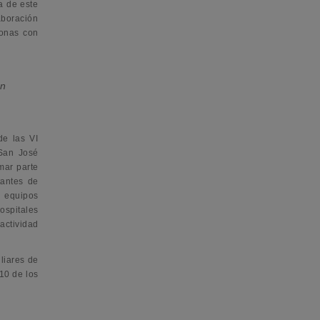
a de este
aboración
sonas con
en
de las VI
 San José
mar parte
tantes de
s equipos
ospitales
actividad
liares de
10 de los