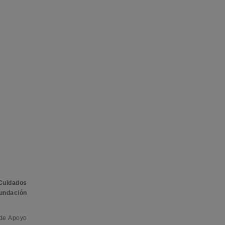
Cuidados
undación
 de Apoyo