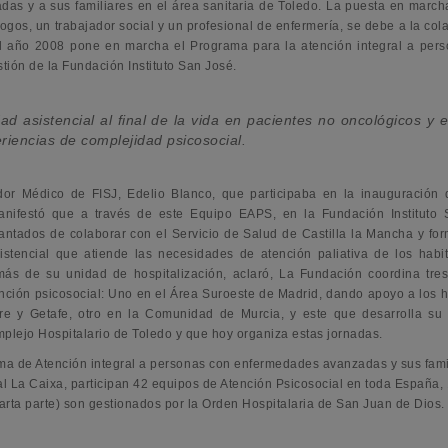
s y a sus familiares en el área sanitaria de Toledo. La puesta en march
gos, un trabajador social y un profesional de enfermería, se debe a la col
el año 2008 pone en marcha el Programa para la atención integral a per
tión de la Fundación Instituto San José.
ad asistencial al final de la vida en pacientes no oncológicos y 
eriencias de complejidad psicosocial.
dor Médico de FISJ, Edelio Blanco, que participaba en la inauguración 
anifestó que a través de este Equipo EAPS, en la Fundación Instituto
ntados de colaborar con el Servicio de Salud de Castilla la Mancha y for
istencial que atiende las necesidades de atención paliativa de los habi
más de su unidad de hospitalización, aclaró, La Fundación coordina tre
ción psicosocial: Uno en el Área Suroeste de Madrid, dando apoyo a los h
re y Getafe, otro en la Comunidad de Murcia, y este que desarrolla su 
plejo Hospitalario de Toledo y que hoy organiza estas jornadas.
ma de Atención integral a personas con enfermedades avanzadas y sus fami
al La Caixa, participan 42 equipos de Atención Psicosocial en toda España, 
uarta parte) son gestionados por la Orden Hospitalaria de San Juan de Dios.