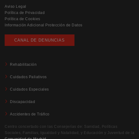
Aviso Legal
Política de Privacidad
Política de Cookies
Información Adicional Protección de Datos
CANAL DE DENUNCIAS
Rehabilitación
Cuidados Paliativos
Cuidados Especiales
Discapacidad
Accidentes de Tráfico
Centro concertado con las Consejerías de: Sanidad, Políticas
Sociales, Familias, Igualdad y Natalidad, y Educación y Juventud de la