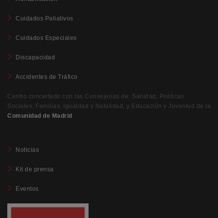
Cuidados Paliativos
Cuidados Especiales
Discapacidad
Accidentes de Tráfico
Centro concertado con las Consejerías de: Sanidad, Políticas
Sociales, Familias, Igualdad y Natalidad, y Educación y Juventud de la
Comunidad de Madrid
Noticias
Kit de prensa
Eventos