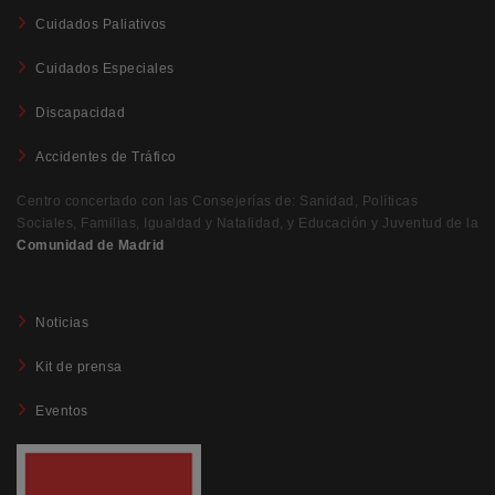
Cuidados Paliativos
Cuidados Especiales
Discapacidad
Accidentes de Tráfico
Centro concertado con las Consejerías de: Sanidad, Políticas
Sociales, Familias, Igualdad y Natalidad, y Educación y Juventud de la
Comunidad de Madrid
Noticias
Kit de prensa
Eventos