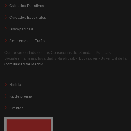
Cuidados Paliativos
Cuidados Especiales
Discapacidad
Accidentes de Tráfico
Centro concertado con las Consejerías de: Sanidad, Políticas
Sociales, Familias, Igualdad y Natalidad, y Educación y Juventud de la
Comunidad de Madrid
Noticias
Kit de prensa
Eventos