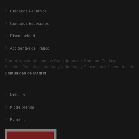
Cuidados Paliativos
Cuidados Especiales
Discapacidad
Accidentes de Tráfico
Centro concertado con las Consejerías de: Sanidad, Políticas
Sociales, Familias, Igualdad y Natalidad, y Educación y Juventud de la
Comunidad de Madrid
Noticias
Kit de prensa
Eventos