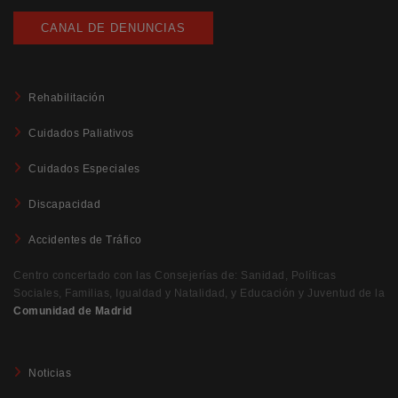
CANAL DE DENUNCIAS
Rehabilitación
Cuidados Paliativos
Cuidados Especiales
Discapacidad
Accidentes de Tráfico
Centro concertado con las Consejerías de: Sanidad, Políticas
Sociales, Familias, Igualdad y Natalidad, y Educación y Juventud de la
Comunidad de Madrid
Noticias