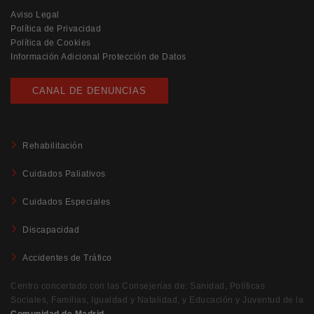
Aviso Legal
Política de Privacidad
Política de Cookies
Información Adicional Protección de Datos
CANAL DE DENUNCIAS
Rehabilitación
Cuidados Paliativos
Cuidados Especiales
Discapacidad
Accidentes de Tráfico
Centro concertado con las Consejerías de: Sanidad, Políticas
Sociales, Familias, Igualdad y Natalidad, y Educación y Juventud de la