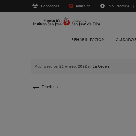
Conócenos
Admisión
Info. Práctica
Skip
REHABILITACIÓN
CUIDADOS
to
content
Published on
21 enero, 2022
in
La Orden
←
Previous