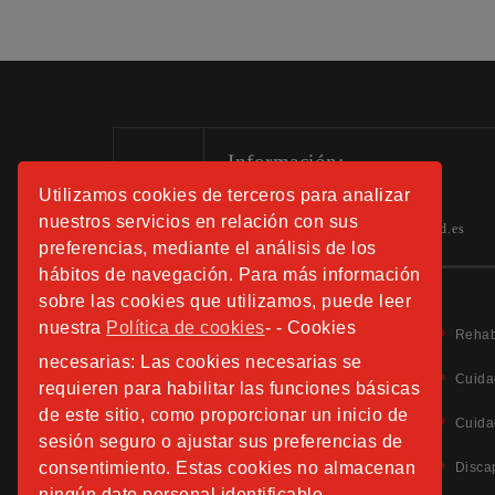
Información:
Utilizamos cookies de terceros para analizar
Tels.: 91 508 01 40 -41-42
nuestros servicios en relación con sus
hospitalfundacionsanjose.info@sjd.es
preferencias, mediante el análisis de los
hábitos de navegación. Para más información
sobre las cookies que utilizamos, puede leer
nuestra
Política de cookies
- - Cookies
Rehab
necesarias: Las cookies necesarias se
Cuida
requieren para habilitar las funciones básicas
de este sitio, como proporcionar un inicio de
Aviso Legal
Cuida
sesión seguro o ajustar sus preferencias de
Política de Privacidad
Política de Cookies
consentimiento. Estas cookies no almacenan
Disca
Información Adicional Protección de Datos
ningún dato personal identificable. - -