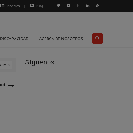
Noticias
Blog
DISCAPACIDAD
ACERCA DE NOSOTROS
Síguenos
× 150)
→
ext