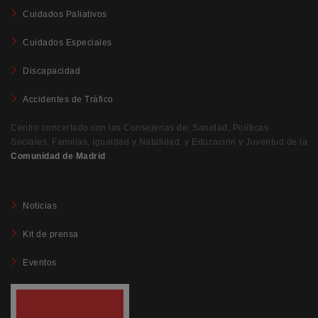
Cuidados Paliativos
Cuidados Especiales
Discapacidad
Accidentes de Tráfico
Centro concertado con las Consejerías de: Sanidad, Políticas
Sociales, Familias, Igualdad y Natalidad, y Educación y Juventud de la
Comunidad de Madrid
Noticias
Kit de prensa
Eventos