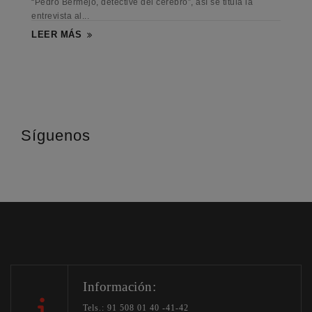
“Pedro Bermejo, detective del cerebro”, así se titula la
entrevista al...
LEER MÁS
Síguenos
Información:
Tels.: 91 508 01 40 -41-42