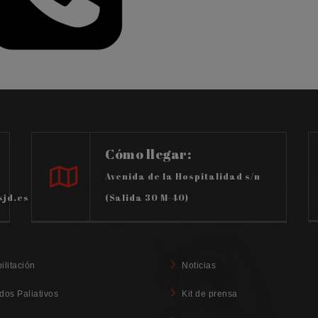
Cómo llegar:
Avenida de la Hospitalidad s/n
sjd.es
(Salida 30 M-40)
ilitación
Noticias
dos Paliativos
Kit de prensa