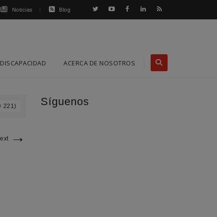
Noticias
Blog
DISCAPACIDAD
ACERCA DE NOSOTROS
Síguenos
× 221)
→
ext