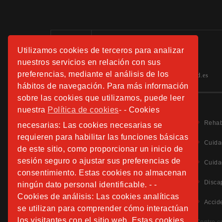
Información:
Utilizamos cookies de terceros para analizar
Tels.: 91 508 01 40 -41-42
nuestros servicios en relación con sus
preferencias, mediante el análisis de los
hospitalfundacionsanjose.info@sjd.es
hábitos de navegación. Para más información
sobre las cookies que utilizamos, puede leer
nuestra
Política de cookies
- - Cookies
Rehab
necesarias: Las cookies necesarias se
requieren para habilitar las funciones básicas
Cuida
de este sitio, como proporcionar un inicio de
sesión seguro o ajustar sus preferencias de
Aviso Legal
Cuida
Política de Privacidad
consentimiento. Estas cookies no almacenan
Política de Cookies
Disca
ningún dato personal identificable. - -
Información Adicional Protección de Datos
Cookies de análisis: Las cookies analíticas
Accid
se utilizan para comprender cómo interactúan
CANAL DE DENUNCIAS
los visitantes con el sitio web. Estas cookies