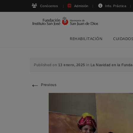
Conócenos
Admisión
Info. Práctica
Skip
REHABILITACIÓN
CUIDADOS
to
content
Published on
13 enero, 2025
in
La Navidad en la Fundac
←
Previous