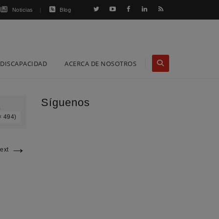
Noticias
Blog
DISCAPACIDAD
ACERCA DE NOSOTROS
Síguenos
a
× 494)
→
ext