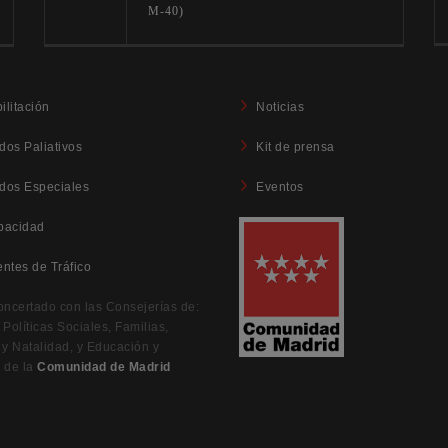
M-40)
ilitación
Noticias
dos Paliativos
Kit de prensa
dos Especiales
Eventos
pacidad
entes de Tráfico
oncertado con las Consejerías de:
Políticas Sociales, Familias,
 y Natalidad, y Educación y
 de la
Comunidad de Madrid