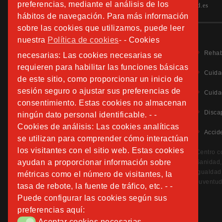
preferencias, mediante el análisis de los
hospitalfundacionsanjose.info@sjd.es
hábitos de navegación. Para más información
sobre las cookies que utilizamos, puede leer
nuestra
Política de cookies
- - Cookies
Rehab
necesarias: Las cookies necesarias se
requieren para habilitar las funciones básicas
Cuida
de este sitio, como proporcionar un inicio de
sesión seguro o ajustar sus preferencias de
Aviso Legal
Cuida
Política de Privacidad
consentimiento. Estas cookies no almacenan
Política de Cookies
Disca
ningún dato personal identificable. - -
Información Adicional Protección de Datos
Cookies de análisis: Las cookies analíticas
Accid
se utilizan para comprender cómo interactúan
CANAL DE DENUNCIAS
los visitantes con el sitio web. Estas cookies
Centro c
ayudan a proporcionar información sobre
Sanidad, 
Igualdad
métricas como el número de visitantes, la
Juventud
tasa de rebote, la fuente de tráfico, etc. - -
Puede configurar las cookies según sus
preferencias aquí:
Aceptar cookies necesarias