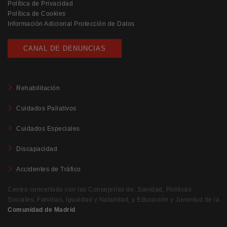
Política de Privacidad
Política de Cookies
Información Adicional Protección de Datos
CANAL DE DENUNCIAS
Rehabilitación
Cuidados Paliativos
Cuidados Especiales
Discapacidad
Accidentes de Tráfico
Centro concertado con las Consejerías de: Sanidad, Políticas
Sociales, Familias, Igualdad y Natalidad, y Educación y Juventud de la
Comunidad de Madrid