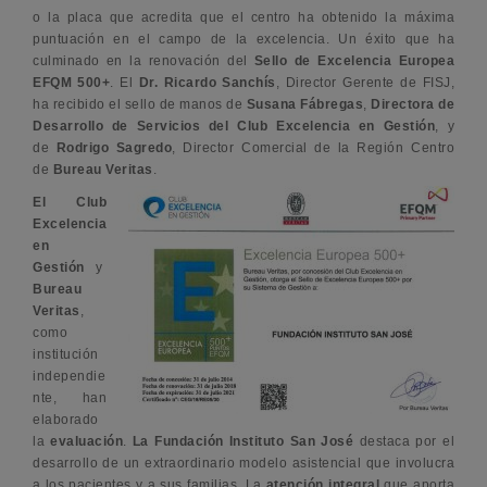
o la placa que acredita que el centro ha obtenido la máxima
puntuación en el campo de la excelencia. Un éxito que ha
culminado en la renovación del
Sello de Excelencia Europea
EFQM 500+
. El
Dr. Ricardo Sanchís
, Director Gerente de FISJ,
ha recibido el sello de manos de
Susana Fábregas
,
Directora de
Desarrollo de Servicios del Club Excelencia en Gestión
, y
de
Rodrigo Sagredo
, Director Comercial de la Región Centro
de
Bureau Veritas
.
El Club
Excelencia
en
Gestión
y
Bureau
Veritas
,
como
institución
independie
nte, han
elaborado
la
evaluación
.
La Fundación Instituto San José
destaca por el
desarrollo de un extraordinario modelo asistencial que involucra
a los pacientes y a sus familias. La
atención integral
que aporta