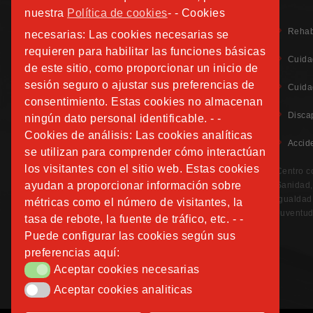
nuestra
Política de cookies
- - Cookies
Rehab
necesarias: Las cookies necesarias se
requieren para habilitar las funciones básicas
Cuida
de este sitio, como proporcionar un inicio de
sesión seguro o ajustar sus preferencias de
Aviso Legal
Cuida
Política de Privacidad
consentimiento. Estas cookies no almacenan
Política de Cookies
Disca
ningún dato personal identificable. - -
Información Adicional Protección de Datos
Cookies de análisis: Las cookies analíticas
Accid
se utilizan para comprender cómo interactúan
CANAL DE DENUNCIAS
los visitantes con el sitio web. Estas cookies
Centro c
ayudan a proporcionar información sobre
Sanidad, 
Igualdad
métricas como el número de visitantes, la
Juventud
tasa de rebote, la fuente de tráfico, etc. - -
Puede configurar las cookies según sus
preferencias aquí:
Aceptar cookies necesarias
Aceptar cookies necesarias
Aceptar cookies analiticas
Aceptar cookies analiticas