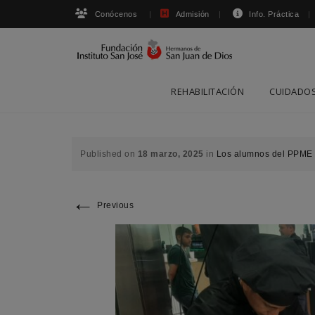
Conócenos
Admisión
Info. Práctica
Skip
REHABILITACIÓN
CUIDADOS
to
content
Published on
18 marzo, 2025
in
Los alumnos del PPME d
←
Previous