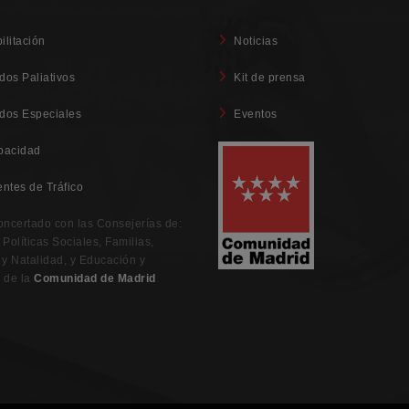
ilitación
Noticias
dos Paliativos
Kit de prensa
dos Especiales
Eventos
pacidad
entes de Tráfico
oncertado con las Consejerías de:
Políticas Sociales, Familias,
 y Natalidad, y Educación y
 de la
Comunidad de Madrid