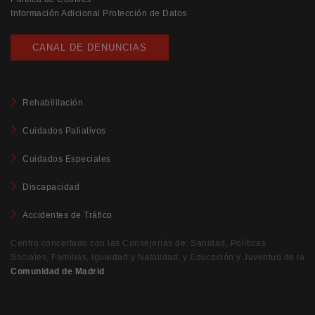
Información Adicional Protección de Datos
CANAL DE DENUNCIAS
Rehabilitación
Cuidados Paliativos
Cuidados Especiales
Discapacidad
Accidentes de Tráfico
Centro concertado con las Consejerías de: Sanidad, Políticas
Sociales, Familias, Igualdad y Natalidad, y Educación y Juventud de la
Comunidad de Madrid