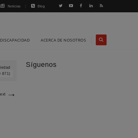
Noticias
Blog
DISCAPACIDAD
ACERCA DE NOSOTROS
Síguenos
ciedad
× 871)
→
ext