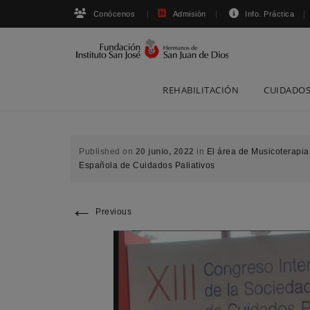
Conócenos
Admisión
Info. Práctica
Skip
REHABILITACIÓN
CUIDADOS
to
content
Published on
20 junio, 2022
in
El área de Musicoterapia
Española de Cuidados Paliativos
←
Previous