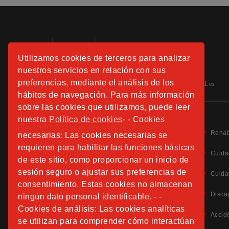
Información:
Utilizamos cookies de terceros para analizar
Tels.: 91 508 01 40 -41-42
nuestros servicios en relación con sus
preferencias, mediante el análisis de los
hospitalfundacionsanjose.info@sjd.es
hábitos de navegación. Para más información
sobre las cookies que utilizamos, puede leer
nuestra
Política de cookies
- - Cookies
Rehab
necesarias: Las cookies necesarias se
requieren para habilitar las funciones básicas
Cuida
de este sitio, como proporcionar un inicio de
Aviso Legal
sesión seguro o ajustar sus preferencias de
Cuida
Política de Privacidad
consentimiento. Estas cookies no almacenan
Política de Cookies
Disca
ningún dato personal identificable. - -
Información Adicional Protección de Datos
Cookies de análisis: Las cookies analíticas
Accid
se utilizan para comprender cómo interactúan
CANAL DE DENUNCIAS