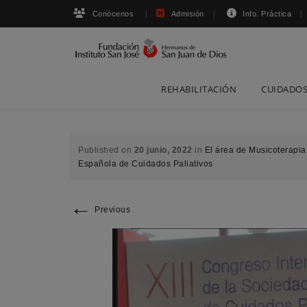
Conócenos
Admisión
Info. Práctica
Skip
REHABILITACIÓN
CUIDADOS
to
content
Published on
20 junio, 2022
in
El área de Musicoterapia
Española de Cuidados Paliativos
←
Previous