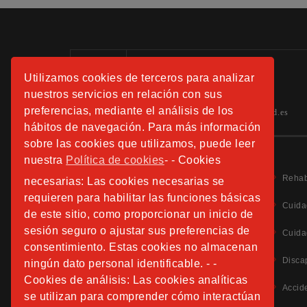
Información:
Utilizamos cookies de terceros para analizar
Tels.: 91 508 01 40 -41-42
nuestros servicios en relación con sus
preferencias, mediante el análisis de los
hospitalfundacionsanjose.info@sjd.es
hábitos de navegación. Para más información
sobre las cookies que utilizamos, puede leer
nuestra
Política de cookies
- - Cookies
Rehab
necesarias: Las cookies necesarias se
requieren para habilitar las funciones básicas
Cuida
de este sitio, como proporcionar un inicio de
Aviso Legal
sesión seguro o ajustar sus preferencias de
Cuida
Política de Privacidad
consentimiento. Estas cookies no almacenan
Política de Cookies
Disca
ningún dato personal identificable. - -
Información Adicional Protección de Datos
Cookies de análisis: Las cookies analíticas
Accid
se utilizan para comprender cómo interactúan
CANAL DE DENUNCIAS