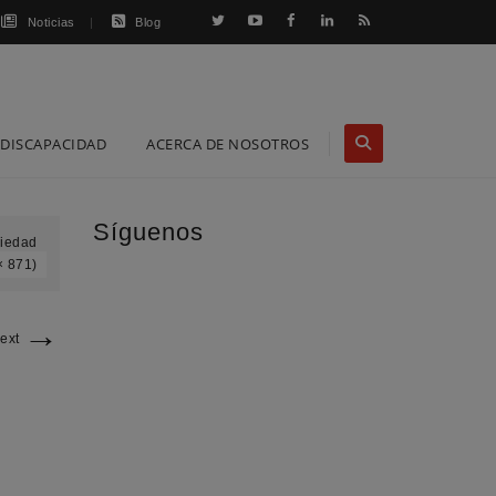
Noticias
Blog
DISCAPACIDAD
ACERCA DE NOSOTROS
Síguenos
ciedad
× 871)
→
ext