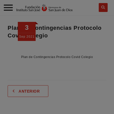
Skip
to
3
Plan de Contingencias Protocolo
content
Covid Colegio
Sep
2021
Plan de Contingencias Protocolo Covid Colegio
ANTERIOR