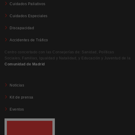
Cuidados Paliativos
Cuidados Especiales
Discapacidad
Accidentes de Tráfico
Centro concertado con las Consejerías de: Sanidad, Políticas
Sociales, Familias, Igualdad y Natalidad, y Educación y Juventud de la
Comunidad de Madrid
Noticias
Kit de prensa
Eventos