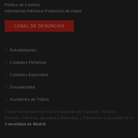
Política de Cookies
Información Adicional Protección de Datos
CANAL DE DENUNCIAS
Rehabilitación
Cuidados Paliativos
Cuidados Especiales
Discapacidad
Accidentes de Tráfico
Centro concertado con las Consejerías de: Sanidad, Políticas
Sociales, Familias, Igualdad y Natalidad, y Educación y Juventud de la
Comunidad de Madrid