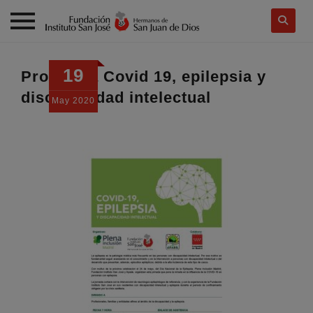
Skip
to
19
Programa Covid 19, epilepsia y
content
discapacidad intelectual
May
2020